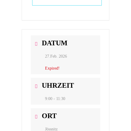
DATUM
27.Feb. 2026
Expired!
UHRZEIT
9:00 - 11:30
ORT
Jössnitz